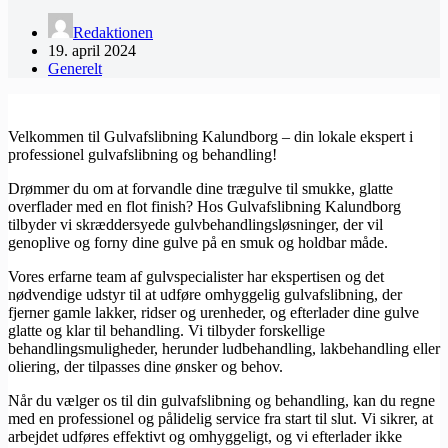
Redaktionen
19. april 2024
Generelt
Velkommen til Gulvafslibning Kalundborg – din lokale ekspert i
professionel gulvafslibning og behandling!
Drømmer du om at forvandle dine trægulve til smukke, glatte
overflader med en flot finish? Hos Gulvafslibning Kalundborg
tilbyder vi skræddersyede gulvbehandlingsløsninger, der vil
genoplive og forny dine gulve på en smuk og holdbar måde.
Vores erfarne team af gulvspecialister har ekspertisen og det
nødvendige udstyr til at udføre omhyggelig gulvafslibning, der
fjerner gamle lakker, ridser og urenheder, og efterlader dine gulve
glatte og klar til behandling. Vi tilbyder forskellige
behandlingsmuligheder, herunder ludbehandling, lakbehandling eller
oliering, der tilpasses dine ønsker og behov.
Når du vælger os til din gulvafslibning og behandling, kan du regne
med en professionel og pålidelig service fra start til slut. Vi sikrer, at
arbejdet udføres effektivt og omhyggeligt, og vi efterlader ikke