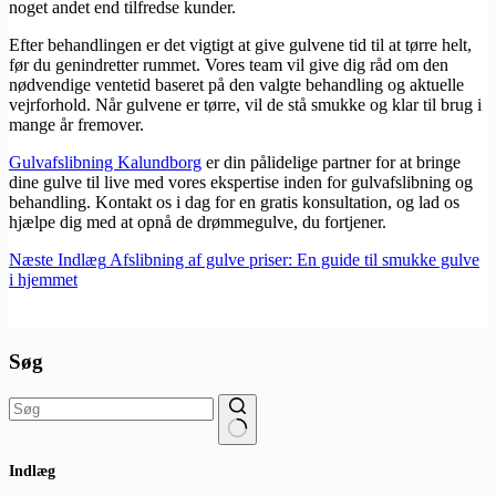
noget andet end tilfredse kunder.
Efter behandlingen er det vigtigt at give gulvene tid til at tørre helt,
før du genindretter rummet. Vores team vil give dig råd om den
nødvendige ventetid baseret på den valgte behandling og aktuelle
vejrforhold. Når gulvene er tørre, vil de stå smukke og klar til brug i
mange år fremover.
Gulvafslibning Kalundborg
er din pålidelige partner for at bringe
dine gulve til live med vores ekspertise inden for gulvafslibning og
behandling. Kontakt os i dag for en gratis konsultation, og lad os
hjælpe dig med at opnå de drømmegulve, du fortjener.
Næste
Indlæg
Afslibning af gulve priser: En guide til smukke gulve
i hjemmet
Søg
Ingen
Indlæg
resultater