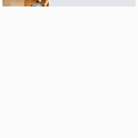
Derfor bør du slibe dine gulve – både i lejeboliger og dit eget hjem
Find den rette bolig og udlejningsløsning
Bolig, udlejning og byggeri: sådan skaber du hjem med
personlighed
Bolig, udlejning og byggeri: find balancen mellem funktion og stil
Udlejning-bolig.dk
Siden ejes og udgives af
Infili
Hermodsvej 18C,
8230 Åbyhøj