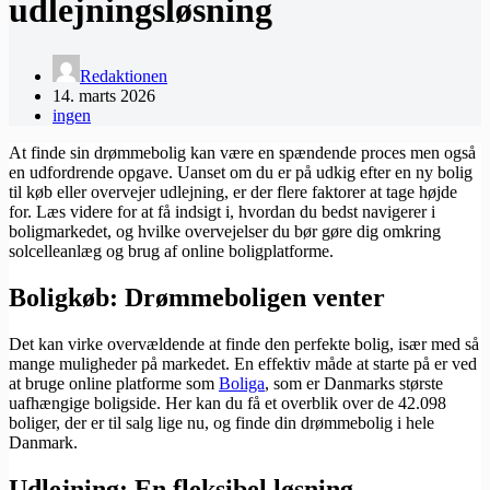
udlejningsløsning
Redaktionen
14. marts 2026
ingen
At finde sin drømmebolig kan være en spændende proces men også
en udfordrende opgave. Uanset om du er på udkig efter en ny bolig
til køb eller overvejer udlejning, er der flere faktorer at tage højde
for. Læs videre for at få indsigt i, hvordan du bedst navigerer i
boligmarkedet, og hvilke overvejelser du bør gøre dig omkring
solcelleanlæg og brug af online boligplatforme.
Boligkøb: Drømmeboligen venter
Det kan virke overvældende at finde den perfekte bolig, især med så
mange muligheder på markedet. En effektiv måde at starte på er ved
at bruge online platforme som
Boliga
, som er Danmarks største
uafhængige boligside. Her kan du få et overblik over de 42.098
boliger, der er til salg lige nu, og finde din drømmebolig i hele
Danmark.
Udlejning: En fleksibel løsning