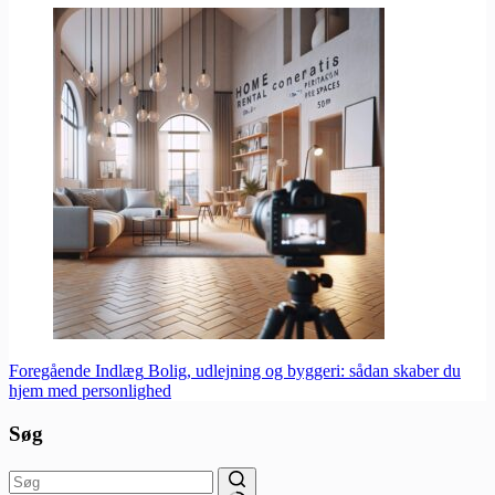
Foregående
Indlæg
Bolig, udlejning og byggeri: sådan skaber du
hjem med personlighed
Søg