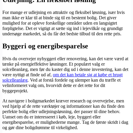
For mange er udlejning en attraktiv og fleksibel løsning, især hvis
man ikke er klar til at binde sig til en bestemt bolig. Det giver
mulighed for at opleve forskellige områder uden en langsigtet
forpligtelse. Det er vigtigt at sætte sig ind i lejevilkår og grundigt
undersøge markedet, så du får det bedste tilbud til den rette pris.
Byggeri og energibesparelse
Hvis du overvejer nybyggeri eller renovering, kan det være værd at
tænke på energieffektive løsninger. Et populært valg er
solcelleanlæg, men før du kaster dig ud i denne investering, kan det
være nyttigt at finde ud af,
om det kan betale sig at købe et brugt
solcelleanlæg
. Ved at forstå fordele og ulemper kan du træffe et
velinformeret valg om, hvorvidt dette er det rette for dit
byggeprojekt.
At navigere i boligmarkedet kræver research og overvejelse, men
ved hjælp af de rette værktøjer og informationer kan du finde den
perfekte bolig eller udlejningsløsning, der passer til dine behov.
Uanset om du er interesseret i køb, leje, byggeri eller
energibesparelse, er mulighederne mange. Tag de første skridt i dag
og gør dine boligdrømme til virkelighed.