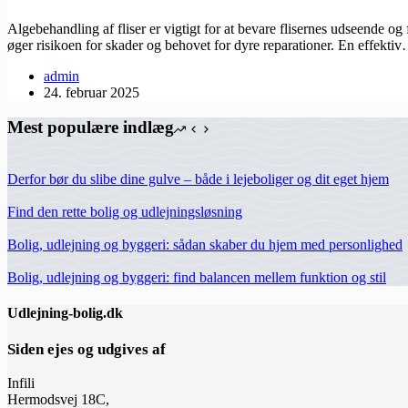
Algebehandling af fliser er vigtigt for at bevare flisernes udseende og
øger risikoen for skader og behovet for dyre reparationer. En effekti
admin
24. februar 2025
Mest populære indlæg
Derfor bør du slibe dine gulve – både i lejeboliger og dit eget hjem
Find den rette bolig og udlejningsløsning
Bolig, udlejning og byggeri: sådan skaber du hjem med personlighed
Bolig, udlejning og byggeri: find balancen mellem funktion og stil
Udlejning-bolig.dk
Siden ejes og udgives af
Infili
Hermodsvej 18C,